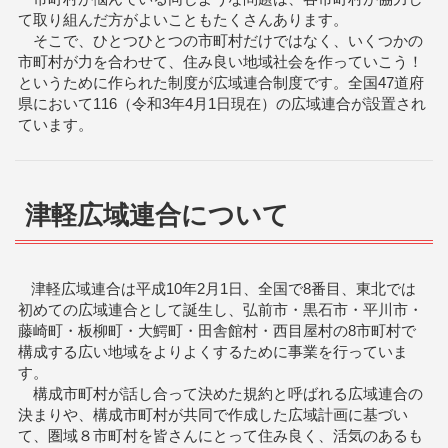
て取り組んだ方がよいこともたくさんあります。
そこで、ひとつひとつの市町村だけではなく、いくつかの
市町村が力を合わせて、住み良い地域社会を作っていこう！
というために作られた制度が広域連合制度です。
全国47道府
県において116（令和3年4月1日現在）の広域連合が設置され
ています。
津軽広域連合について
津軽広域連合は平成10年2月1日、全国で8番目、東北では
初めての広域連合として誕生し、弘前市・黒石市・平川市・
藤崎町・板柳町・大鰐町・田舎館村・西目屋村の8市町村で
構成する広い地域をよりよくするために事業を行っていま
す。
構成市町村が話し合って決めた規約と呼ばれる広域連合の
決まりや、構成市町村が共同で作成した広域計画に基づい
て、圏域８市町村を皆さんにとって住み良く、活気のあるも