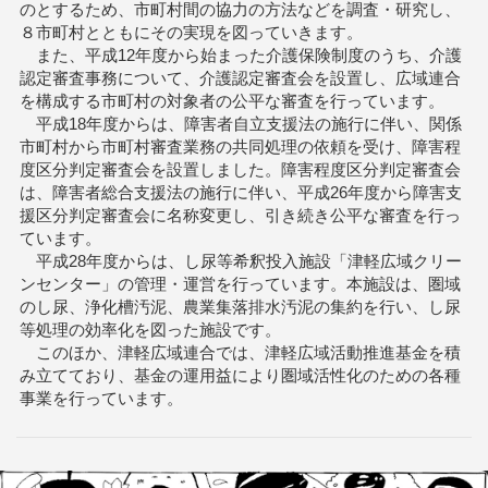
のとするため、市町村間の協力の方法などを調査・研究し、
８市町村とともにその実現を図っていきます。
また、平成12年度から始まった介護保険制度のうち、介護
認定審査事務について、介護認定審査会を設置し、広域連合
を構成する市町村の対象者の公平な審査を行っています。
平成18年度からは、障害者自立支援法の施行に伴い、関係
市町村から市町村審査業務の共同処理の依頼を受け、障害程
度区分判定審査会を設置しました。障害程度区分判定審査会
は、障害者総合支援法の施行に伴い、平成26年度から障害支
援区分判定審査会に名称変更し、引き続き公平な審査を行っ
ています。
平成28年度からは、し尿等希釈投入施設「津軽広域クリー
ンセンター」の管理・運営を行っています。本施設は、圏域
のし尿、浄化槽汚泥、農業集落排水汚泥の集約を行い、し尿
等処理の効率化を図った施設です。
このほか、津軽広域連合では、津軽広域活動推進基金を積
み立てており、基金の運用益により圏域活性化のための各種
事業を行っています。