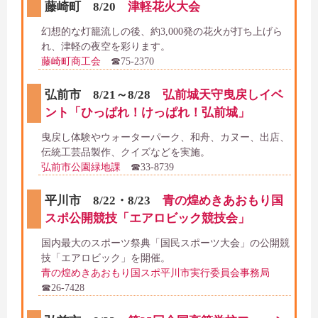
藤崎町 8/20
津軽花火大会
幻想的な灯籠流しの後、約3,000発の花火が打ち上げら
れ、津軽の夜空を彩ります。
藤崎町商工会
☎75-2370
弘前市 8/21～8/28
弘前城天守曳戻しイベ
ント「ひっぱれ！けっぱれ！弘前城」
曳戻し体験やウォーターパーク、和舟、カヌー、出店、
伝統工芸品製作、クイズなどを実施。
弘前市公園緑地課
☎33-8739
平川市 8/22・8/23
青の煌めきあおもり国
スポ公開競技「エアロビック競技会」
国内最大のスポーツ祭典「国民スポーツ大会」の公開競
技「エアロビック」を開催。
青の煌めきあおもり国スポ平川市実行委員会事務局
☎26-7428