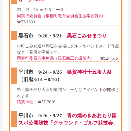
23、13、7ｋｍの３コース！
同実行委員会（板柳町教育委員会生涯学習課内）
☎72-1800
黒石市 9/20・9/21
黒石こみせまつり
中町こみせ通り周辺を会場にグルメやハンドメイド作品
など、見所が満載です。
同実行委員会事務局（黒石商工会議所内）
☎52-4316
平川市 9/24～9/26
猿賀神社十五夜大祭
（旧暦8/14～8/16）
県下獅子踊り大会や歌謡ショーなどのイベントが開催さ
れます。
猿賀神
社
☎57-2016
平川市 9/26・9/27
青の煌めきあおもり国
スポ公開競技「グラウンド・ゴルフ競技会」