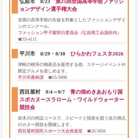
弘前市 8/23
第25回全国高等学校ファッシ
ョンデザイン選手権大会
全国の高等学校の生徒を対象としたファッションデザイ
ンのコンクール。
ファッション甲子園実行委員会（弘前商工会議所内）
☎33-4111
平川市 8/29・8/30
ひらかわフェスタ2026
津軽の桃等の物産品を販売する他、ステージイベントや
限定グルメを楽しめます。
平川市農林課
☎55-5898
西目屋村 9/4～9/7
青の煌めきあおもり国
スポカヌースラローム・ワイルドウォーター
競技会
岩木川の特設コースで、スピードと技術を競う迫力満点
のカヌー競技を開催します。
西目屋村国民スポーツ大会推進室
☎26-5056