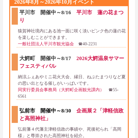
2026年8月～2026年10月イベント
平川市 開催中～8/16
平川市 蓮の花まつ
り
猿賀神社境内にある池一面に咲く淡いピンク色の蓮の花
を楽しむことができます。
一般社団法人平川市観光協会
☎40-2231
大鰐町 開催中～8/17
2026大鰐温泉サマー
フェスティバル
納涼ふぇあやミニ花火大会、縁日、ねぷたまつりなど夏
の思い出となる催しがいっぱいです。
同実行委員会事務局（大鰐町企画観光課内）
☎55-
6561
弘前市 開催中～8/30
企画展２「津軽信政
と高照神社」
弘前藩４代藩主津軽信政の事績や、死後祀られ「高岡
様」と尊崇された高照神社を紹介。