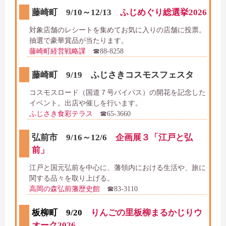
藤崎町 9/10～12/13
ふじめぐり総選挙2026
対象店舗のレシートを集めてお気に入りの店舗に投票。
抽選で豪華賞品が当たります。
藤崎町経営戦略課
☎88-8258
藤崎町 9/19 ふじさきコスモスフェスタ
コスモスロード（国道７号バイパス）の開花を記念した
イベント。出店や催しを行います。
ふじさき食彩テラス
☎65-3660
弘前市 9/16～12/6
企画展３「江戸と弘
前」
江戸と国元弘前を中心に、藩領内における生活や、旅に
関する品々を取り上げる。
高岡の森弘前藩歴史館
☎83-3110
板柳町 9/20
りんごの里板柳まるかじりウ
オーク2026