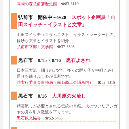
高岡の森弘前藩歴史館
☎83-3110
弘前市 開催中～9/28
スポット企画展「山
田スイッチ－イラストと文章」
山田スイッチ（コラムニスト、イラストレーター）の、
軽妙な文章とイラストを紹介。
弘前市立郷土文学館
☎37-5505
黒石市 8/15・8/16
黒石よされ
日本三大流し踊りの1つで、多くの踊り子が中町こみせ
通りを練り歩く姿が見所です。
同実行委員会事務局（黒石商工会議所内）
☎52-4316
黒石市 8/16
大川原の火流し
精霊流しが起源とされる伝統の奇祭。火のついたアシガ
ヤの舟を引き激流を下ります。
黒石観光協会
☎52-3488