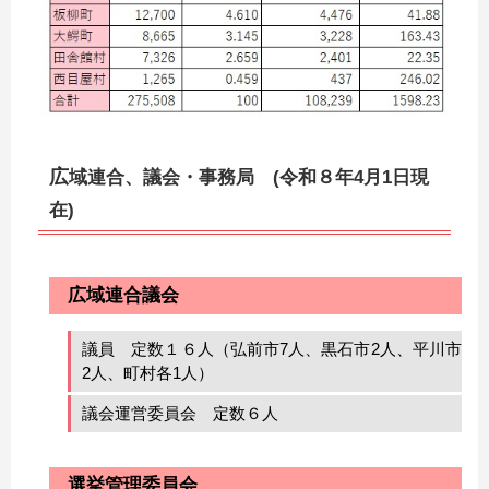
広
域連合、議会・事務局 (令和８年4月1日現
在)
広域連合議会
議員 定数１６人（弘前市7人、黒石市2人、平川市
2人、町村各1人）
議会運営委員会 定数６人
選挙管理委員会