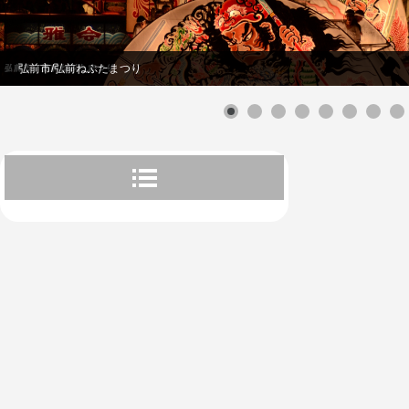
弘前市/弘前ねぷたまつり